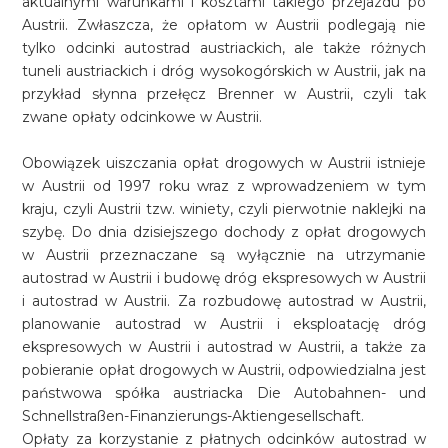
aktualnymi warunkami i kosztami takiego przejazdu po
Austrii. Zwłaszcza, że opłatom w Austrii podlegają nie
tylko odcinki autostrad austriackich, ale także różnych
tuneli austriackich i dróg wysokogórskich w Austrii, jak na
przykład słynna przełęcz Brenner w Austrii, czyli tak
zwane opłaty odcinkowe w Austrii.
Obowiązek uiszczania opłat drogowych w Austrii istnieje
w Austrii od 1997 roku wraz z wprowadzeniem w tym
kraju, czyli Austrii tzw. winiety, czyli pierwotnie naklejki na
szybę. Do dnia dzisiejszego dochody z opłat drogowych
w Austrii przeznaczane są wyłącznie na utrzymanie
autostrad w Austrii i budowę dróg ekspresowych w Austrii
i autostrad w Austrii. Za rozbudowę autostrad w Austrii,
planowanie autostrad w Austrii i eksploatację dróg
ekspresowych w Austrii i autostrad w Austrii, a także za
pobieranie opłat drogowych w Austrii, odpowiedzialna jest
państwowa spółka austriacka Die Autobahnen- und
Schnellstraßen-Finanzierungs-Aktiengesellschaft.
Opłaty za korzystanie z płatnych odcinków autostrad w