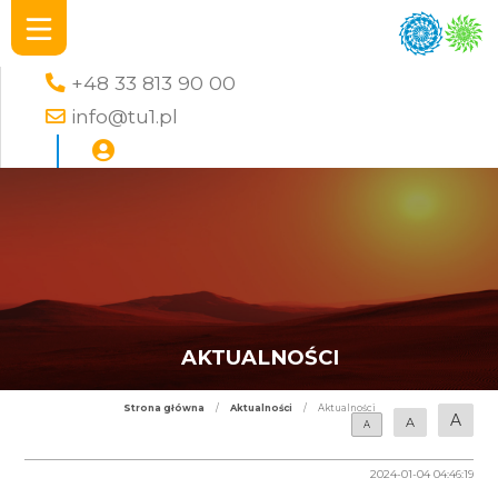
+48 33 813 90 00
info@tu1.pl
AKTUALNOŚCI
Strona główna
/
Aktualności
/
Aktualności
A
A
A
2024-01-04 04:46:19