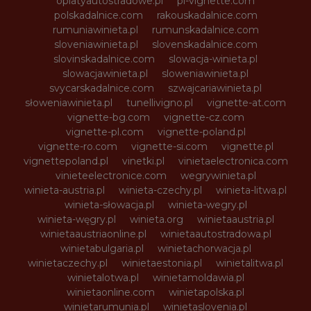
oplatyautostradowe.pl
pl-vignette.com
polskadalnice.com
rakouskadalnice.com
rumuniawinieta.pl
rumunskadalnice.com
sloveniawinieta.pl
slovenskadalnice.com
slovinskadalnice.com
slowacja-winieta.pl
slowacjawinieta.pl
sloweniawinieta.pl
svycarskadalnice.com
szwajcariawinieta.pl
słoweniawinieta.pl
tunellivigno.pl
vignette-at.com
vignette-bg.com
vignette-cz.com
vignette-pl.com
vignette-poland.pl
vignette-ro.com
vignette-si.com
vignette.pl
vignettepoland.pl
vinetki.pl
vinietaelectronica.com
vinieteelectronice.com
wegrywinieta.pl
winieta-austria.pl
winieta-czechy.pl
winieta-litwa.pl
winieta-słowacja.pl
winieta-wegry.pl
winieta-węgry.pl
winieta.org
winietaaustria.pl
winietaaustriaonline.pl
winietaautostradowa.pl
winietabulgaria.pl
winietachorwacja.pl
winietaczechy.pl
winietaestonia.pl
winietalitwa.pl
winietalotwa.pl
winietamoldawia.pl
winietaonline.com
winietapolska.pl
winietarumunia.pl
winietaslovenia.pl