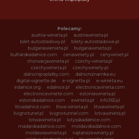
Polecamy:
austria-winieta.pl
austriawinieta.pl
bilet-autostradowy.pl
bilety-autostradowe.pl
bulgariawienieta.pl
bulgariawinieta.pl
bulharskadalnice.com
cenawiniety.pl
cenywiniet.pl
chorwacjawinieta.pl
czechy-winieta.pl
czechywinieta.pl
czechywiniety.pl
dalnicnipoplatky.com
dalnicniznamka.eu
digital-vignette.de
e-vignette.pl
e-winieta.eu
edalnice.org
edalnice.pl
electronicavinieta.com
electroniceviniete.com
estoniawinieta.pl
estonskadalnice.com
ewinieta.pl
info365.pl
litvadalnice.com
litwa-winieta.pl
litwawinieta.pl
livignotunel.pl
livignotunnel.com
lotvawinieta.pl
lotwawinieta.pl
lotysskadalnice.com
madarskadalnice.com
moldavskadalnice.com
moldawiawinieta.pl
najtanszewiniety.pl