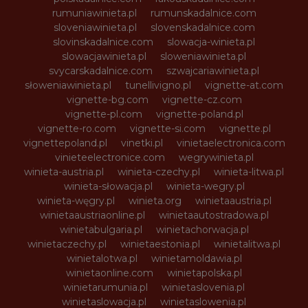
rumuniawinieta.pl
rumunskadalnice.com
sloveniawinieta.pl
slovenskadalnice.com
slovinskadalnice.com
slowacja-winieta.pl
slowacjawinieta.pl
sloweniawinieta.pl
svycarskadalnice.com
szwajcariawinieta.pl
słoweniawinieta.pl
tunellivigno.pl
vignette-at.com
vignette-bg.com
vignette-cz.com
vignette-pl.com
vignette-poland.pl
vignette-ro.com
vignette-si.com
vignette.pl
vignettepoland.pl
vinetki.pl
vinietaelectronica.com
vinieteelectronice.com
wegrywinieta.pl
winieta-austria.pl
winieta-czechy.pl
winieta-litwa.pl
winieta-słowacja.pl
winieta-wegry.pl
winieta-węgry.pl
winieta.org
winietaaustria.pl
winietaaustriaonline.pl
winietaautostradowa.pl
winietabulgaria.pl
winietachorwacja.pl
winietaczechy.pl
winietaestonia.pl
winietalitwa.pl
winietalotwa.pl
winietamoldawia.pl
winietaonline.com
winietapolska.pl
winietarumunia.pl
winietaslovenia.pl
winietaslowacja.pl
winietaslowenia.pl