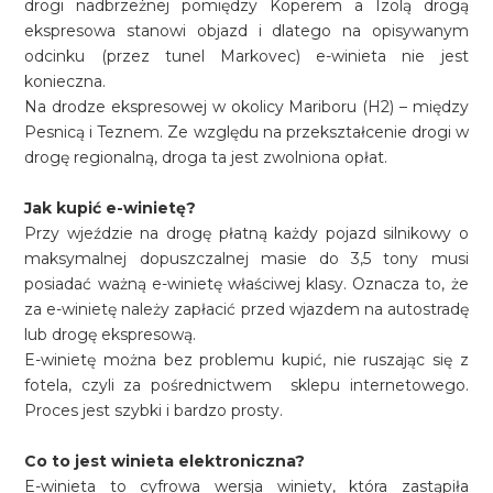
drogi nadbrzeżnej pomiędzy Koperem a Izolą drogą
ekspresowa stanowi objazd i dlatego na opisywanym
odcinku (przez tunel Markovec) e-winieta nie jest
konieczna.
Na drodze ekspresowej w okolicy Mariboru (H2) – między
Pesnicą i Teznem. Ze względu na przekształcenie drogi w
drogę regionalną, droga ta jest zwolniona opłat.
Jak kupić e-winietę?
Przy wjeździe na drogę płatną każdy pojazd silnikowy o
maksymalnej dopuszczalnej masie do 3,5 tony musi
posiadać ważną e-winietę właściwej klasy. Oznacza to, że
za e-winietę należy zapłacić przed wjazdem na autostradę
lub drogę ekspresową.
E-winietę można bez problemu kupić, nie ruszając się z
fotela, czyli za pośrednictwem sklepu internetowego.
Proces jest szybki i bardzo prosty.
Co to jest winieta elektroniczna?
E-winieta to cyfrowa wersja winiety, która zastąpiła