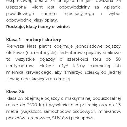
ekspresowej, opłata za przejazd nie jest uważana za
uiszczoną. Klient jest odpowiedzialny za wpisanie
prawidłowego numeru rejestracyjnego i wybór
odpowiedniej klasy opłaty.
Rodzaje, klasy i ceny e-winiet
Klasa 1 - motory i skutery
Pierwsza klasa płatna obejmuje jednośladowe pojazdy
silnikowe (np. motocykle). Jednotorowe pojazdy silnikowe
to wszystkie pojazdy o szerokości toru do 50
centymetrów. Możesz użyć taśmy mierniczej lub
miernika krawieckiego, aby zmierzyć ścieżkę od jednej
zewnętrznej krawędzi do drugiej.
Klasa 2A
Klasa 2A obejmuje pojazdy o maksymalnej dopuszczalnej
masie do 3500 kg i wysokości nad przednią osią do 1,3
metra (większość samochodów osobowych, minivanów,
pojazdów terenowych, SUV-ów i pick-upów).