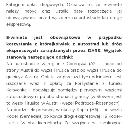
kategorii opłat drogowych. Oznacza to, że e-winietę
należy nabyć oraz ustalić datę rozpoczęcia jej
obowiązywania przed wjazdem na autostradę lub drogę
ekspresową.
E-winieta jest obowiązkowa w przypadku
korzystania z którejkolwiek z autostrad lub dróg
ekspresowych zarządzanych przez DARS. Wyjątek
stanowią następujące odcinki:
Na autostradzie w regionie Gorenjska (A2) – jadąc od
strony Austrii do węzła Hrušica oraz od węzła Hrušica do
granicyz Austrią. Opłata za przejazd tym odcinkiem jest
uiszczana wraz z opłatą za korzystanie z tunelu
Karavanke i obowiązuje pomiędzy pierwszymi węzłami
autostradowymi po obu stronach granicy (w Słowenii jest
to węzeł Hrušica, w Austrii - węzeł Podrožca–Rosenbach).
Na drodze ekspresowej w okolicy Kopra (H6) – od węzła
Koper (Semedela) do końca drogi ekspresowej H6 Koper-
Lucija (w obu kierunkach). Ze względu na zamknięcie