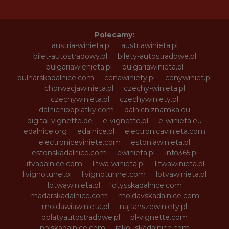
Polecamy:
austria-winieta.pl
austriawinieta.pl
bilet-autostradowy.pl
bilety-autostradowe.pl
bulgariawienieta.pl
bulgariawinieta.pl
bulharskadalnice.com
cenawiniety.pl
cenywiniet.pl
chorwacjawinieta.pl
czechy-winieta.pl
czechywinieta.pl
czechywiniety.pl
dalnicnipoplatky.com
dalnicniznamka.eu
digital-vignette.de
e-vignette.pl
e-winieta.eu
edalnice.org
edalnice.pl
electronicavinieta.com
electroniceviniete.com
estoniawinieta.pl
estonskadalnice.com
ewinieta.pl
info365.pl
litvadalnice.com
litwa-winieta.pl
litwawinieta.pl
livignotunel.pl
livignotunnel.com
lotvawinieta.pl
lotwawinieta.pl
lotysskadalnice.com
madarskadalnice.com
moldavskadalnice.com
moldawiawinieta.pl
najtanszewiniety.pl
oplatyautostradowe.pl
pl-vignette.com
polskadalnice.com
rakouskadalnice.com