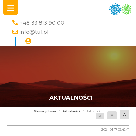
+48 33 813 90 00
info@tu1.pl
AKTUALNOŚCI
Strona główna
/
Aktualności
/
Aktualności
A
A
A
2024-01-17 03:42:41