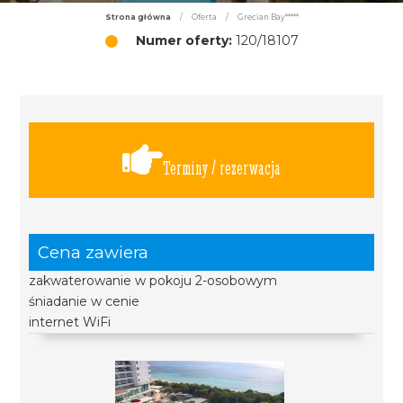
Strona główna
/
Oferta
/
Grecian Bay*****
Numer oferty:
120/18107
Terminy / rezerwacja
Cena zawiera
zakwaterowanie w pokoju 2-osobowym
śniadanie w cenie
internet WiFi