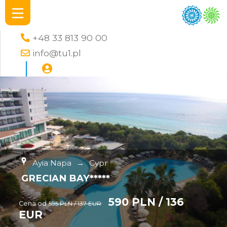
+48 33 813 90 00
info@tu1.pl
Ayia Napa
→
Cypr
GRECIAN BAY*****
590 PLN / 136
Cena od
595 PLN / 137 EUR
EUR