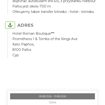
dojechać autobusem linii 615, z przystanku Harbour
Pafos jest około 700 m.
Oferujemy także transfer lotnisko - hotel - lotnisko.
ADRES
Hotel Roman Boutique***
Promitheos 1 & Tombs of the Kings Ave
Kato Paphos,
8100 Pafos
Cyp
09.08.2026 - 10.08.2026
CENA