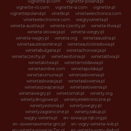
vignette-pl.com
vignette-poland.pl
vignette-ro.com
vignette-si.com
vignette.pl
vignettepoland.pl
vinetki.pl
vinietaelectronica.com
vinieteelectronice.com
wegrywinieta.pl
winieta-austria.pl
winieta-czechy.pl
winieta-litwa.pl
winieta-słowacja.pl
winieta-wegry.pl
winieta-węgry.pl
winieta.org
winietaaustria.pl
winietaaustriaonline.pl
winietaautostradowa.pl
winietabulgaria.pl
winietachorwacja.pl
winietaczechy.pl
winietaestonia.pl
winietalitwa.pl
winietalotwa.pl
winietamoldawia.pl
winietaonline.com
winietapolska.pl
winietarumunia.pl
winietaslovenia.pl
winietaslowacja.pl
winietaslowenia.pl
winietaszwajcaria.pl
winietasłowenia.pl
winietawegry.pl
winietomat.pl
winiety.org
winietydrogowe.pl
winietyelektroniczne.pl
winietyestonia.pl
winietywegry.pl
winietyzagraniczne.pl
winietyzakup.pl
węgry-winieta.pl
xn--sowacja-njb.org.pl
xn--soweniawinieta-gnc.pl
xn--wgry-winieta-4vb.pl
xn--winieta-sowacja-7sc.pl
xn--winieta-wgry-dwb.pl