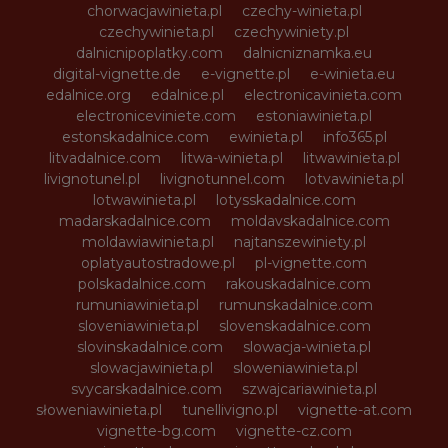
chorwacjawinieta.pl
czechy-winieta.pl
czechywinieta.pl
czechywiniety.pl
dalnicnipoplatky.com
dalnicniznamka.eu
digital-vignette.de
e-vignette.pl
e-winieta.eu
edalnice.org
edalnice.pl
electronicavinieta.com
electroniceviniete.com
estoniawinieta.pl
estonskadalnice.com
ewinieta.pl
info365.pl
litvadalnice.com
litwa-winieta.pl
litwawinieta.pl
livignotunel.pl
livignotunnel.com
lotvawinieta.pl
lotwawinieta.pl
lotysskadalnice.com
madarskadalnice.com
moldavskadalnice.com
moldawiawinieta.pl
najtanszewiniety.pl
oplatyautostradowe.pl
pl-vignette.com
polskadalnice.com
rakouskadalnice.com
rumuniawinieta.pl
rumunskadalnice.com
sloveniawinieta.pl
slovenskadalnice.com
slovinskadalnice.com
slowacja-winieta.pl
slowacjawinieta.pl
sloweniawinieta.pl
svycarskadalnice.com
szwajcariawinieta.pl
słoweniawinieta.pl
tunellivigno.pl
vignette-at.com
vignette-bg.com
vignette-cz.com