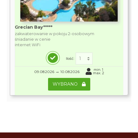
Grecian Bay*****
zakwaterowanie w pokoju 2-osobowym
śniadanie w cenie
internet WiFi
Ilość:
min. 1
→
09.08.2026
10.08.2026
max. 2
WYBRANO