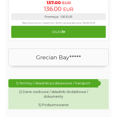
137.00
EUR
136.00
EUR
Promocja
:
-1.00
EUR
Najniższa cena z ostatnich 30 dni przed obniżką:
136.00 EUR
DALEJ
Grecian Bay*****
1) Terminy / składniki podstawowe / transport
2) Dane osobowe / składniki dodatkowe /
dokumenty
3) Podsumowanie