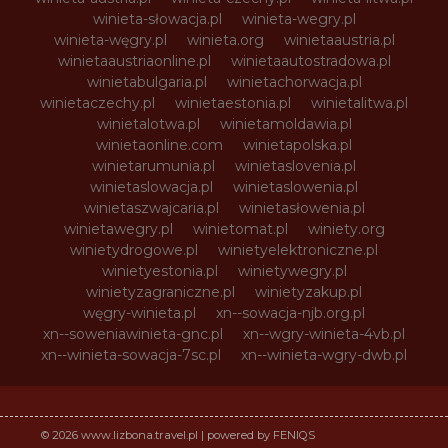
winieta-słowacja.pl
winieta-wegry.pl
winieta-węgry.pl
winieta.org
winietaaustria.pl
winietaaustriaonline.pl
winietaautostradowa.pl
winietabulgaria.pl
winietachorwacja.pl
winietaczechy.pl
winietaestonia.pl
winietalitwa.pl
winietalotwa.pl
winietamoldawia.pl
winietaonline.com
winietapolska.pl
winietarumunia.pl
winietaslovenia.pl
winietaslowacja.pl
winietaslowenia.pl
winietaszwajcaria.pl
winietasłowenia.pl
winietawegry.pl
winietomat.pl
winiety.org
winietydrogowe.pl
winietyelektroniczne.pl
winietyestonia.pl
winietywegry.pl
winietyzagraniczne.pl
winietyzakup.pl
węgry-winieta.pl
xn--sowacja-njb.org.pl
xn--soweniawinieta-gnc.pl
xn--wgry-winieta-4vb.pl
xn--winieta-sowacja-7sc.pl
xn--winieta-wgry-dwb.pl
© 2026 www.lizbona.travel.pl | powered by FENIQS