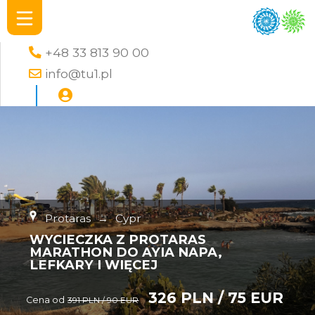
+48 33 813 90 00
info@tu1.pl
Protaras
→
Cypr
WYCIECZKA Z PROTARAS
MARATHON DO AYIA NAPA,
LEFKARY I WIĘCEJ
326 PLN / 75 EUR
Cena od
391 PLN / 90 EUR