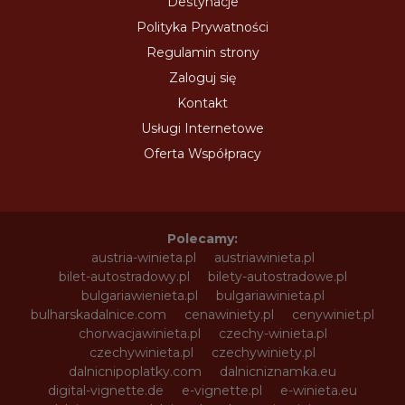
Destynacje
Polityka Prywatności
Regulamin strony
Zaloguj się
Kontakt
Usługi Internetowe
Oferta Współpracy
Polecamy:
austria-winieta.pl
austriawinieta.pl
bilet-autostradowy.pl
bilety-autostradowe.pl
bulgariawienieta.pl
bulgariawinieta.pl
bulharskadalnice.com
cenawiniety.pl
cenywiniet.pl
chorwacjawinieta.pl
czechy-winieta.pl
czechywinieta.pl
czechywiniety.pl
dalnicnipoplatky.com
dalnicniznamka.eu
digital-vignette.de
e-vignette.pl
e-winieta.eu