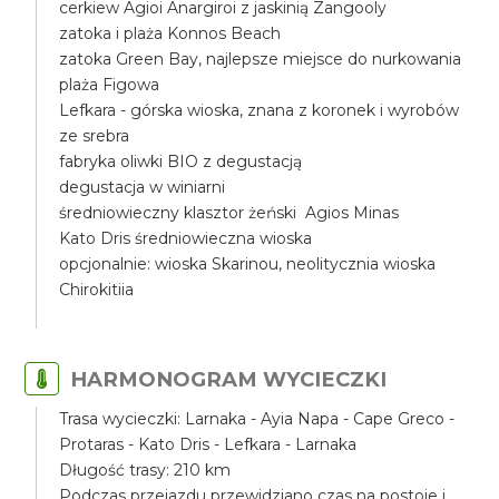
cerkiew Agioi Anargiroi z jaskinią Zangooly
zatoka i plaża Konnos Beach
zatoka Green Bay, najlepsze miejsce do nurkowania
plaża Figowa
Lefkara - górska wioska, znana z koronek i wyrobów
ze srebra
fabryka oliwki BIO z degustacją
degustacja w winiarni
średniowieczny klasztor żeński Agios Minas
Kato Dris średniowieczna wioska
opcjonalnie: wioska Skarinou, neolitycznia wioska
Chirokitiia
HARMONOGRAM WYCIECZKI
Trasa wycieczki: Larnaka - Ayia Napa - Cape Greco -
Protaras - Kato Dris - Lefkara - Larnaka
Długość trasy: 210 km
Podczas przejazdu przewidziano czas na postoje i