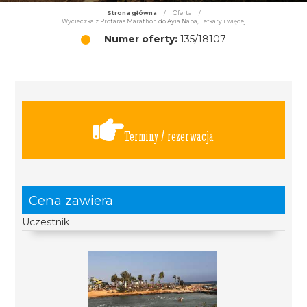
Strona główna
/
Oferta
/
Wycieczka z Protaras Marathon do Ayia Napa, Lefkary i więcej
Numer oferty:
135/18107
Terminy / rezerwacja
Cena zawiera
Uczestnik