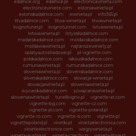
edalnice.org
edalnice.pl
electronicavinieta.com
electroniceviniete.com
estoniawinieta.pl
estonskadalnice.com
ewinieta.pl
info365.pl
litvadalnice.com
litwa-winieta.pl
litwawinieta.pl
livignotunel.pl
livignotunnel.com
lotvawinieta.pl
lotwawinieta.pl
lotysskadalnice.com
madarskadalnice.com
moldavskadalnice.com
moldawiawinieta.pl
najtanszewiniety.pl
oplatyautostradowe.pl
pl-vignette.com
polskadalnice.com
rakouskadalnice.com
rumuniawinieta.pl
rumunskadalnice.com
sloveniawinieta.pl
slovenskadalnice.com
slovinskadalnice.com
slowacja-winieta.pl
slowacjawinieta.pl
sloweniawinieta.pl
svycarskadalnice.com
szwajcariawinieta.pl
słoweniawinieta.pl
tunellivigno.pl
vignette-at.com
vignette-bg.com
vignette-cz.com
vignette-pl.com
vignette-poland.pl
vignette-ro.com
vignette-si.com
vignette.pl
vignettepoland.pl
vinetki.pl
vinietaelectronica.com
vinieteelectronice.com
wegrywinieta.pl
winieta-austria.pl
winieta-czechy.pl
winieta-litwa.pl