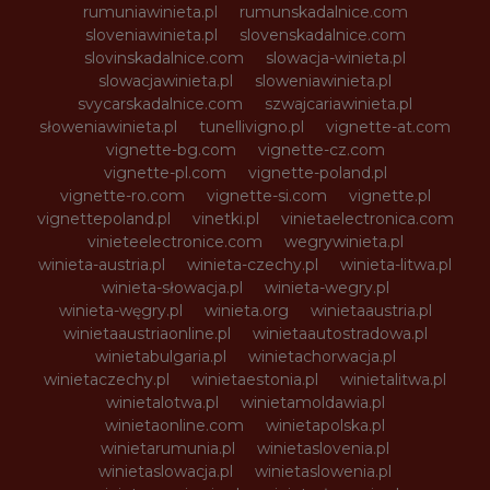
rumuniawinieta.pl
rumunskadalnice.com
sloveniawinieta.pl
slovenskadalnice.com
slovinskadalnice.com
slowacja-winieta.pl
slowacjawinieta.pl
sloweniawinieta.pl
svycarskadalnice.com
szwajcariawinieta.pl
słoweniawinieta.pl
tunellivigno.pl
vignette-at.com
vignette-bg.com
vignette-cz.com
vignette-pl.com
vignette-poland.pl
vignette-ro.com
vignette-si.com
vignette.pl
vignettepoland.pl
vinetki.pl
vinietaelectronica.com
vinieteelectronice.com
wegrywinieta.pl
winieta-austria.pl
winieta-czechy.pl
winieta-litwa.pl
winieta-słowacja.pl
winieta-wegry.pl
winieta-węgry.pl
winieta.org
winietaaustria.pl
winietaaustriaonline.pl
winietaautostradowa.pl
winietabulgaria.pl
winietachorwacja.pl
winietaczechy.pl
winietaestonia.pl
winietalitwa.pl
winietalotwa.pl
winietamoldawia.pl
winietaonline.com
winietapolska.pl
winietarumunia.pl
winietaslovenia.pl
winietaslowacja.pl
winietaslowenia.pl