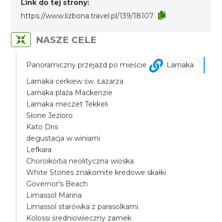
Link do tej strony:
https://www.lizbona.travel.pl/139/18107
NASZE CELE
Panoramiczny przejazd po mieście
Larnaka
Larnaka cerkiew św. Łazarza
Larnaka plaża Mackenzie
Larnaka meczet Tekkeli
Słone Jezioro
Kato Dris
degustacja w winiarni
Lefkara
Choroikoitia neolityczna wioska
White Stones znakomite kredowe skałki
Governor's Beach
Limassol Marina
Limassol starówka z parasolkami
Kolossi średniowieczny zamek