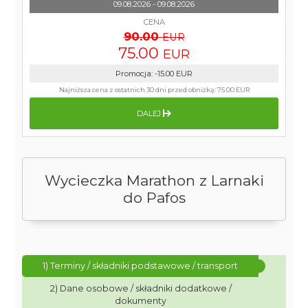
09.08.2026 - 09.08.2026
CENA
90.00
EUR
75.00
EUR
Promocja
:
-15.00
EUR
Najniższa cena z ostatnich 30 dni przed obniżką:
75.00 EUR
DALEJ
Wycieczka Marathon z Larnaki
do Pafos
1) Terminy / składniki podstawowe / transport
2) Dane osobowe / składniki dodatkowe /
dokumenty