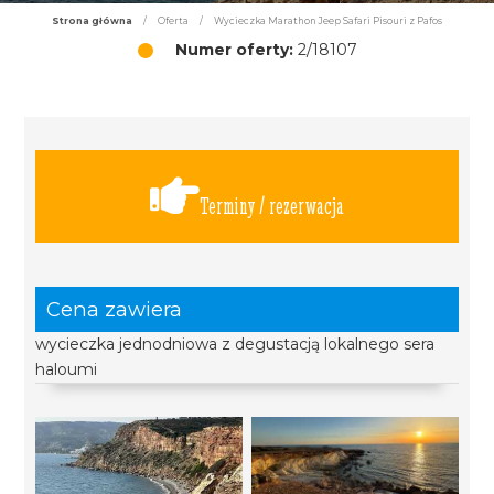
Strona główna
/
Oferta
/
Wycieczka Marathon Jeep Safari Pisouri z Pafos
Numer oferty:
2/18107
Terminy / rezerwacja
Cena zawiera
wycieczka jednodniowa z degustacją lokalnego sera
haloumi