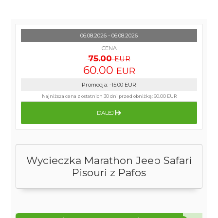
06.08.2026 - 06.08.2026
CENA
75.00
EUR
60.00
EUR
Promocja
:
-15.00
EUR
Najniższa cena z ostatnich 30 dni przed obniżką:
60.00 EUR
DALEJ
Wycieczka Marathon Jeep Safari
Pisouri z Pafos