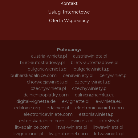
Kontakt
Usługi Internetowe
Oferta Współpracy
Polecamy:
austria-winieta.pl
austriawinieta.pl
bilet-autostradowy.pl
bilety-autostradowe.pl
bulgariawienieta.pl
bulgariawinieta.pl
bulharskadalnice.com
cenawiniety.pl
cenywiniet.pl
chorwacjawinieta.pl
czechy-winieta.pl
czechywinieta.pl
czechywiniety.pl
dalnicnipoplatky.com
dalnicniznamka.eu
digital-vignette.de
e-vignette.pl
e-winieta.eu
edalnice.org
edalnice.pl
electronicavinieta.com
electroniceviniete.com
estoniawinieta.pl
estonskadalnice.com
ewinieta.pl
info365.pl
litvadalnice.com
litwa-winieta.pl
litwawinieta.pl
livignotunel.pl
livignotunnel.com
lotvawinieta.pl