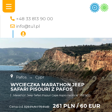
+48 33 813 90 00
info@tu1.pl
Pafos
→
Cypr
WYCIECZKA MARATHON JEEP
SAFARI PISOURI Z PAFOS
Marathon Jeep Safari Pisouri Cape Aspro na liście UNESCO
261 PLN / 60 EUR
Cena od
326 PLN / 75 EUR