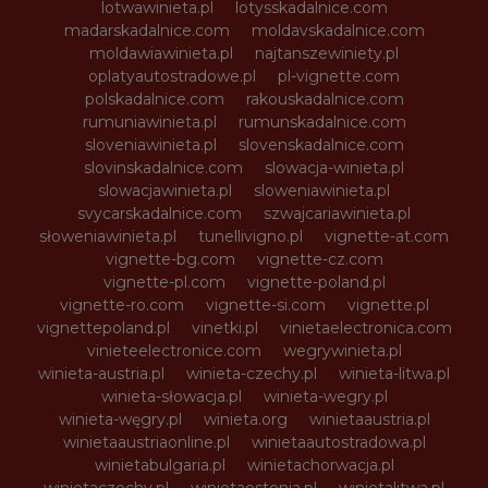
lotwawinieta.pl
lotysskadalnice.com
madarskadalnice.com
moldavskadalnice.com
moldawiawinieta.pl
najtanszewiniety.pl
oplatyautostradowe.pl
pl-vignette.com
polskadalnice.com
rakouskadalnice.com
rumuniawinieta.pl
rumunskadalnice.com
sloveniawinieta.pl
slovenskadalnice.com
slovinskadalnice.com
slowacja-winieta.pl
slowacjawinieta.pl
sloweniawinieta.pl
svycarskadalnice.com
szwajcariawinieta.pl
słoweniawinieta.pl
tunellivigno.pl
vignette-at.com
vignette-bg.com
vignette-cz.com
vignette-pl.com
vignette-poland.pl
vignette-ro.com
vignette-si.com
vignette.pl
vignettepoland.pl
vinetki.pl
vinietaelectronica.com
vinieteelectronice.com
wegrywinieta.pl
winieta-austria.pl
winieta-czechy.pl
winieta-litwa.pl
winieta-słowacja.pl
winieta-wegry.pl
winieta-węgry.pl
winieta.org
winietaaustria.pl
winietaaustriaonline.pl
winietaautostradowa.pl
winietabulgaria.pl
winietachorwacja.pl