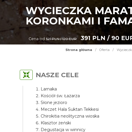
WYCIECZKA MARAT
KORONKAMI I FAM
391 PLN / 90 EU
Cena od
521 PLN / 120 EUR
Strona główna
/
Oferta
/
Wycieczk
NASZE CELE
Larnaka
Kościół św. Łazarza
Słone jezioro
Meczet Hala Suktan Tekkesi
Chirokitia neolityczna wioska
Klasztor żeński
Degustacja w winnicy