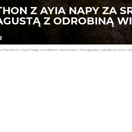
HON Z AYIA NAPY ZA S
AGUSTĄ Z ODROBINĄ WI
R
a Marathon z Ayia Napy za srebrem, koronkami i Famagustą z odrobiną wina i ol