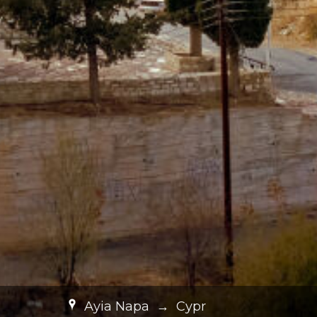
Ayia Napa
→
Cypr