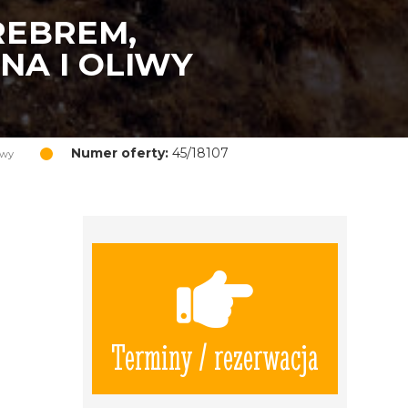
REBREM,
NA I OLIWY
Numer oferty:
45/18107
iwy
Terminy / rezerwacja