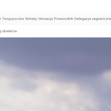
t
Twoja poczta
Winiety
Słowacja
Przewodnik
Delegacje zagraniczn
g obiektów