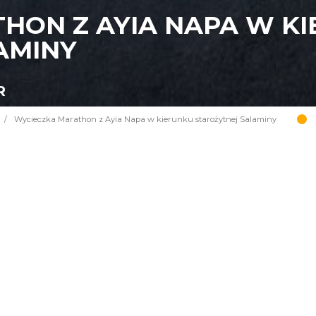
HON Z AYIA NAPA W K
AMINY
R
/
Wycieczka Marathon z Ayia Napa w kierunku starożytnej Salaminy