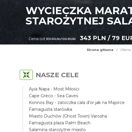
WYCIECZKA MARAT
STAROŻYTNEJ SAL
343 PLN / 79 EU
Cena od
391 PLN / 90 EUR
Strona główna
/
Oferta
NASZE CELE
Ayia Napa - Most Miłości
Cape Greco - Sea Caves
Konnos Bay - zatoczka cala d'or jak na Majorce
Famagusta starówka
Miasto Duchów (Ghost Town) Varosha
Famagusta plaża Palm Beach
Salamina starożytne miasto