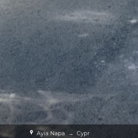
Ayia Napa
→
Cypr