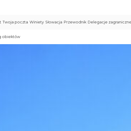
t
Twoja poczta
Winiety
Słowacja
Przewodnik
Delegacje zagraniczn
g obiektów