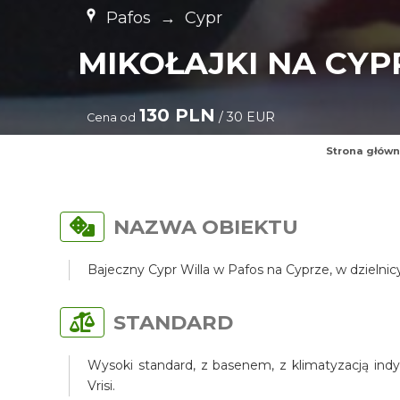
Pafos
→
Cypr
MIKOŁAJKI NA CYP
130 PLN
/ 30 EUR
Cena od
Strona głów
NAZWA OBIEKTU
Bajeczny Cypr Willa w Pafos na Cyprze, w dzielni
STANDARD
Wysoki standard, z basenem, z klimatyzacją indy
Vrisi.