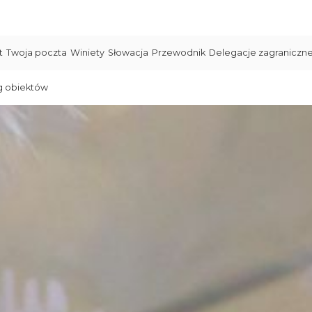
t
Twoja poczta
Winiety
Słowacja
Przewodnik
Delegacje zagraniczn
g obiektów