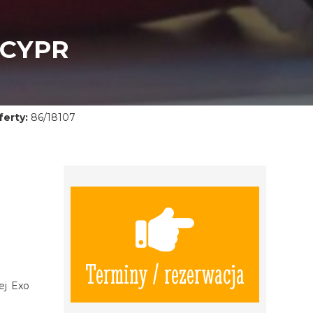
 CYPR
erty:
86/18107
Terminy / rezerwacja
ej Exo