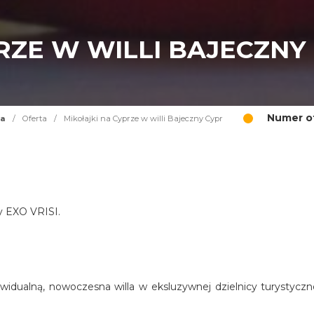
RZE W WILLI BAJECZNY
Numer of
na
/
Oferta
/
Mikołajki na Cyprze w willi Bajeczny Cypr
cy EXO VRISI.
widualną, nowoczesna willa w eksluzywnej dzielnicy turystyczn