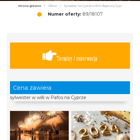
Strona główna
/
Oferta
/
Sylwester na Cyprze w Willi Bajeczny Cypr
Numer oferty:
89/18107
Terminy / rezerwacja
Cena zawiera
sylwester w willi w Pafos na Cyprze