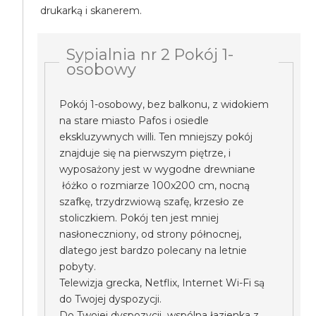
drukarką i skanerem.
Sypialnia nr 2 Pokój 1-
osobowy
Pokój 1-osobowy, bez balkonu, z widokiem
na stare miasto Pafos i osiedle
ekskluzywnych willi. Ten mniejszy pokój
znajduje się na pierwszym piętrze, i
wyposażony jest w wygodne drewniane
łóżko o rozmiarze 100x200 cm, nocną
szafkę, trzydrzwiową szafę, krzesło ze
stoliczkiem. Pokój ten jest mniej
nasłoneczniony, od strony północnej,
dlatego jest bardzo polecany na letnie
pobyty.
Telewizja grecka, Netflix, Internet Wi-Fi są
do Twojej dyspozycji.
Do Twojej dyspozycji wspólna łazienka z