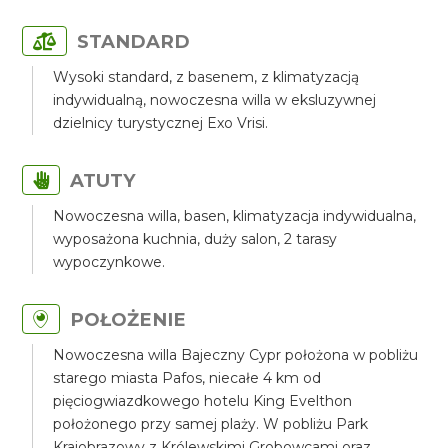
STANDARD
Wysoki standard, z basenem, z klimatyzacją
indywidualną, nowoczesna willa w eksluzywnej
dzielnicy turystycznej Exo Vrisi.
ATUTY
Nowoczesna willa, basen, klimatyzacja indywidualna,
wyposażona kuchnia, duży salon, 2 tarasy
wypoczynkowe.
POŁOŻENIE
Nowoczesna willa Bajeczny Cypr położona w pobliżu
starego miasta Pafos, niecałe 4 km od
pięciogwiazdkowego hotelu King Evelthon
położonego przy samej plaży. W pobliżu Park
Krajobrazowy z Królewskimi Grobowcami oraz