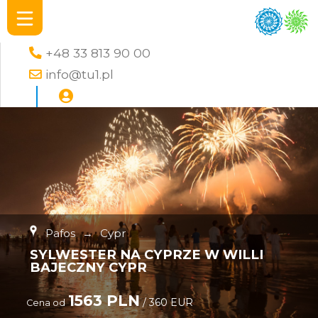
+48 33 813 90 00
info@tu1.pl
Pafos
→
Cypr
SYLWESTER NA CYPRZE W WILLI
BAJECZNY CYPR
1563 PLN
/ 360 EUR
Cena od