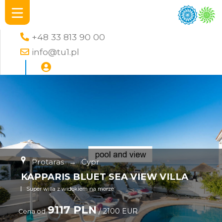
+48 33 813 90 00
info@tu1.pl
Protaras
→
Cypr
KAPPARIS BLUET SEA VIEW VILLA
Super willa z widokiem na morze
9117 PLN
/ 2100 EUR
Cena od