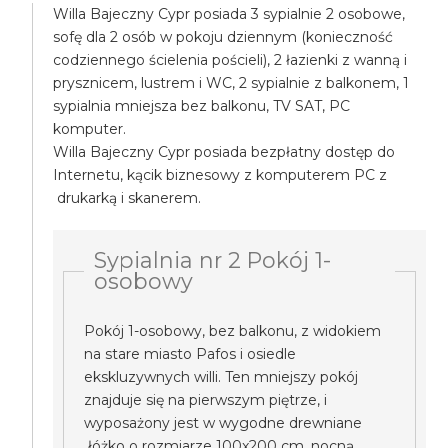
Willa Bajeczny Cypr posiada 3 sypialnie 2 osobowe,
sofę dla 2 osób w pokoju dziennym (konieczność
codziennego ścielenia pościeli), 2 łazienki z wanną i
prysznicem, lustrem i WC, 2 sypialnie z balkonem, 1
sypialnia mniejsza bez balkonu, TV SAT, PC
komputer.
Willa Bajeczny Cypr posiada bezpłatny dostęp do
Internetu, kącik biznesowy z komputerem PC z
drukarką i skanerem.
Sypialnia nr 2 Pokój 1-
osobowy
Pokój 1-osobowy, bez balkonu, z widokiem
na stare miasto Pafos i osiedle
ekskluzywnych willi. Ten mniejszy pokój
znajduje się na pierwszym piętrze, i
wyposażony jest w wygodne drewniane
łóżko o rozmiarze 100x200 cm, nocną