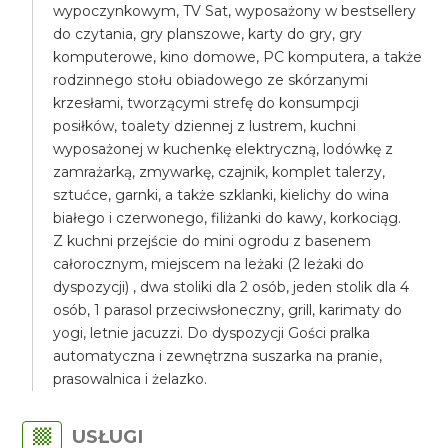
wypoczynkowym, TV Sat, wyposażony w bestsellery
do czytania, gry planszowe, karty do gry, gry
komputerowe, kino domowe, PC komputera, a także
rodzinnego stołu obiadowego ze skórzanymi
krzesłami, tworzącymi strefę do konsumpcji
posiłków, toalety dziennej z lustrem, kuchni
wyposażonej w kuchenkę elektryczną, lodówkę z
zamrażarką, zmywarkę, czajnik, komplet talerzy,
sztućce, garnki, a także szklanki, kielichy do wina
białego i czerwonego, filiżanki do kawy, korkociąg.
Z kuchni przejście do mini ogrodu z basenem
całorocznym, miejscem na leżaki (2 leżaki do
dyspozycji) , dwa stoliki dla 2 osób, jeden stolik dla 4
osób, 1 parasol przeciwsłoneczny, grill, karimaty do
yogi, letnie jacuzzi. Do dyspozycji Gości pralka
automatyczna i zewnętrzna suszarka na pranie,
prasowalnica i żelazko.
USŁUGI