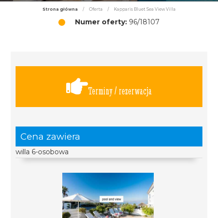
Strona główna
/
Oferta
/
Kapparis Bluet Sea View Villa
Numer oferty:
96/18107
Terminy / rezerwacja
Cena zawiera
willa 6-osobowa